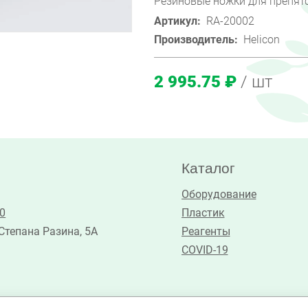
Резиновые ножки для препят
Артикул:
RA-20002
Производитель:
Helicon
2 995.75 ₽
/ шт
Каталог
Оборудование
30
Пластик
 Степана Разина, 5А
Реагенты
COVID-19