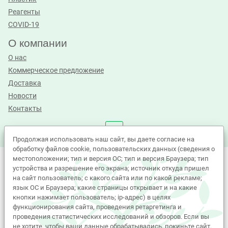
Реагенты
COVID-19
О компании
О нас
Коммерческое предложение
Доставка
Новости
Контакты
Продолжая использовать наш сайт, вы даете согласие на
обработку файлов cookie, пользовательских данных (сведения о
местоположении; тип и версия ОС; тип и версия Браузера; тип
©Лабиос 2010 - 2026. All Rights Reserved.
устройства и разрешение его экрана; источник откуда пришел
на сайт пользователь; с какого сайта или по какой рекламе;
Политика принятия персональных данных
язык ОС и Браузера; какие страницы открывает и на какие
Политика обработки Cookie-файлов
Согласие на обработку персональных данных
кнопки нажимает пользователь; ip-адрес) в целях
функционирования сайта, проведения ретаргетинга и
Вся представленная на сайте информация, касающаяся
проведения статистических исследований и обзоров. Если вы
характеристик, стоимости товаров, носит исключительно
не хотите, чтобы ваши данные обрабатывались, покиньте сайт.