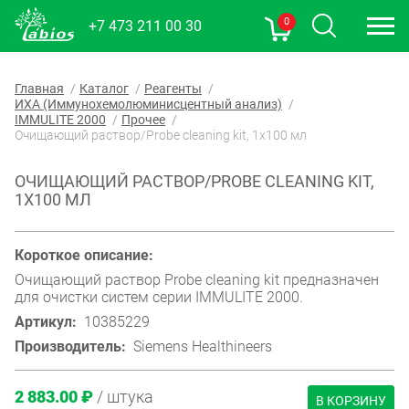
0
+7 473 211 00 30
Главная
Каталог
Реагенты
ИХА (Иммунохемолюминисцентный анализ)
IMMULITE 2000
Прочее
Очищающий раствор/Probe cleaning kit, 1х100 мл
ОЧИЩАЮЩИЙ РАСТВОР/PROBE CLEANING KIT,
1Х100 МЛ
Короткое описание:
Очищающий раствор Probe cleaning kit предназначен
для очистки систем серии IMMULITE 2000.
Артикул:
10385229
Производитель:
Siemens Healthineers
2 883.00 ₽
/ штука
В КОРЗИНУ