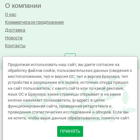
О компании
О нас
Коммерческое предложение
Доставка
Новости
Контакты
Продолжая использовать наш сайт, вы даете согласие на
обработку файлов cookie, пользовательских данных (сведения о
местоположении; тип и версия ОС; тип и версия Браузера; тип
©Лабиос 2010 - 2026. All Rights Reserved.
устройства и разрешение его экрана; источник откуда пришел
на сайт пользователь; с какого сайта или по какой рекламе;
Политика принятия персональных данных
язык ОС и Браузера; какие страницы открывает и на какие
Политика обработки Cookie-файлов
Согласие на обработку персональных данных
кнопки нажимает пользователь; ip-адрес) в целях
функционирования сайта, проведения ретаргетинга и
Вся представленная на сайте информация, касающаяся
проведения статистических исследований и обзоров. Если вы
характеристик, стоимости товаров, носит исключительно
не хотите, чтобы ваши данные обрабатывались, покиньте сайт.
информационный характер и ни при каких условиях не
является публичной офертой, определяемой положениями
ПРИНЯТЬ
Статьи 437(2) Гражданского кодекса РФ.