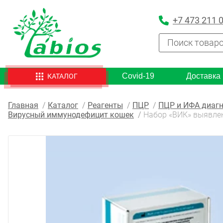
+7 473 211 
Covid-19
Доставка
КАТАЛОГ
Главная
Каталог
Реагенты
ПЦР
ПЦР и ИФА диагн
Вирусный иммунодефицит кошек
Набор «ВИК» выявле