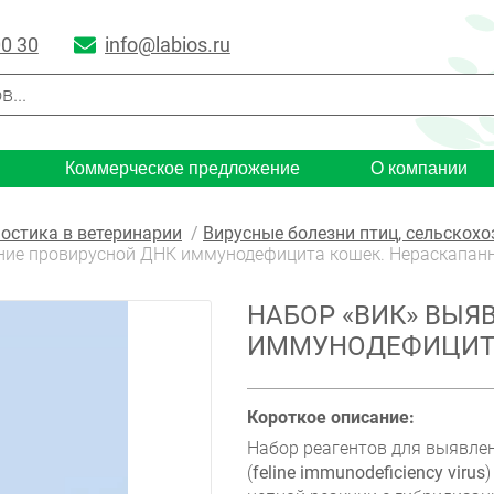
00 30
info@labios.ru
Коммерческое предложение
О компании
остика в ветеринарии
Вирусные болезни птиц, сельскох
ние провирусной ДНК иммунодефицита кошек. Нераскапанн
НАБОР «ВИК» ВЫЯ
ИММУНОДЕФИЦИТА
Короткое описание:
Набор реагентов для выявле
(
feline immunodeficiency virus