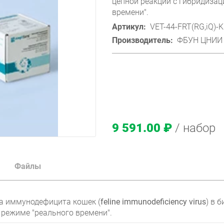
цепной реакции с гибридизац
времени".
Артикул:
VET-44-FRT(RG,iQ)-K
Производитель:
ФБУН ЦНИИ 
9 591.00 ₽
/ набор
Файлы
а иммунодефицита кошек (
feline immunodeficiency virus
) в 
 режиме "реального времени".