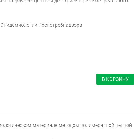
ионно-флуоресцентной детекцией в режиме "реального
Эпидемиологии Роспотребнадзора
В КОРЗИНУ
биологическом материале методом полимеразной цепной