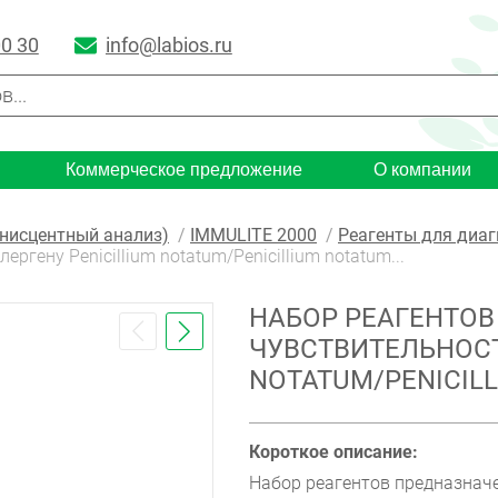
00 30
info@labios.ru
Коммерческое предложение
О компании
исцентный анализ)
IMMULITE 2000
Реагенты для диаг
ргену Penicillium notatum/Penicillium notatum...
НАБОР РЕАГЕНТОВ
ЧУВСТВИТЕЛЬНОСТ
NOTATUM/PENICILL
Короткое описание:
Набор реагентов предназначе