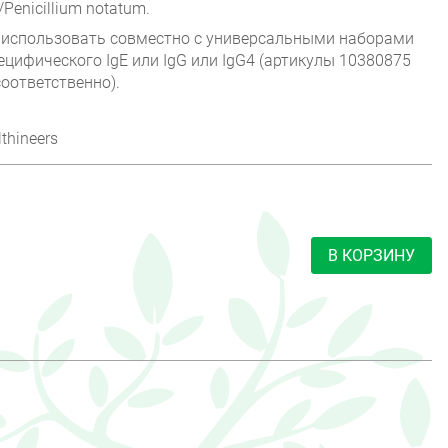
/Penicillium notatum.
 использовать совместно с универсальными наборами
ецифического IgE или IgG или IgG4 (артикулы 10380875
оответственно).
thineers
В КОРЗИНУ