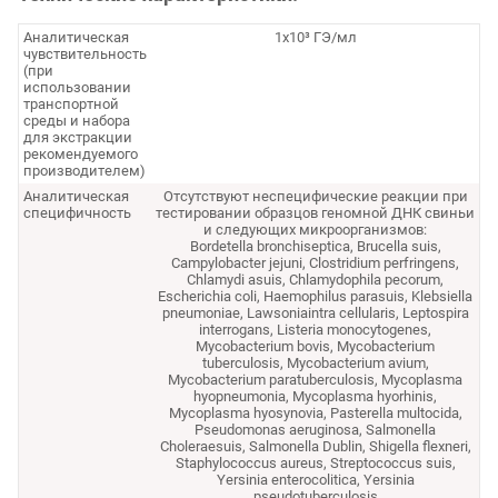
Аналитическая
1х10³ ГЭ/мл
чувствительность
(при
использовании
транспортной
среды и набора
для экстракции
рекомендуемого
производителем)
Аналитическая
Отсутствуют неспецифические реакции при
специфичность
тестировании образцов геномной ДНК свиньи
и следующих микроорганизмов:
Bordetella bronchiseptica, Brucella suis,
Campylobacter jejuni, Clostridium perfringens,
Chlamydi asuis, Chlamydophila pecorum,
Escherichia coli, Haemophilus parasuis, Klebsiella
pneumoniae, Lawsoniaintra cellularis, Leptospira
interrogans, Listeria monocytogenes,
Mycobacterium bovis, Mycobacterium
tuberculosis, Mycobacterium avium,
Mycobacterium paratuberculosis, Mycoplasma
hyopneumonia, Mycoplasma hyorhinis,
Mycoplasma hyosynovia, Pasterella multocida,
Pseudomonas aeruginosa, Salmonella
Choleraesuis, Salmonella Dublin, Shigella flexneri,
Staphylococcus aureus, Streptococcus suis,
Yersinia enterocolitica, Yersinia
pseudotuberculosis