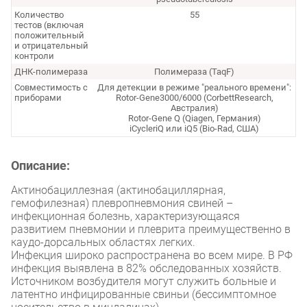
Количество
55
тестов (включая
положительный
и отрицательный
контроли
ДНК-полимераза
Полимераза (TaqF)
Совместимость с
Для детекции в режиме "реального времени":
приборами
Rotor-Gene3000/6000 (CorbettResearch,
Австралия)
Rotor-Gene Q (Qiagen, Германия)
iCycleriQ или iQ5 (Bio-Rad, США)
Описание:
Актинобациллезная (актинобациллярная,
гемофилезная) плевропневмония свиней –
инфекционная болезнь, характеризующаяся
развитием пневмонии и плеврита преимущественно в
каудо-дорсальных областях легких.
Инфекция широко распространена во всем мире. В РФ
инфекция выявлена в 82% обследованных хозяйств.
Источником возбудителя могут служить больные и
латентно инфицированные свиньи (бессимптомное