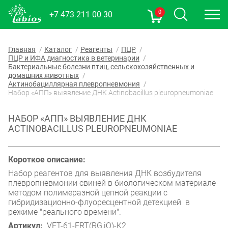
0
+7 473 211 00 30
Главная
Каталог
Реагенты
ПЦР
ПЦР и ИФА диагностика в ветеринарии
Бактериальные болезни птиц, сельскохозяйственных и
домашних животных
Актинобациллярная плевропневмония
Набор «АПП» выявление ДНК Actinobacillus pleuropneumoniae
НАБОР «АПП» ВЫЯВЛЕНИЕ ДНК
ACTINOBACILLUS PLEUROPNEUMONIAE
Короткое описание:
Набор реагентов для выявления ДНК возбудителя
плевропневмонии свиней в биологическом материале
методом полимеразной цепной реакции с
гибридизационно-флуоресцентной детекцией в
режиме "реального времени".
Артикул:
VET-61-FRT(RG,iQ)-K2