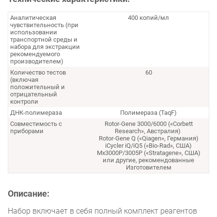
Аналитическая
400 копий/мл
чувствительность (при
использовании
транспортной среды и
набора для экстракции
рекомендуемого
производителем)
Количество тестов
60
(включая
положительный и
отрицательный
контроли
ДНК-полимераза
Полимераза (TaqF)
Совместимость с
Rotor-Gene 3000/6000 («Corbett
приборами
Research», Австралия)
Rotor-Gene Q («Qiagen», Германия)
iCycler iQ/iQ5 («Bio-Rad», США)
Mx3000P/3005Р («Stratagene», США)
или другие, рекомендованные
Изготовителем
Описание:
Набор включает в себя полный комплект реагентов