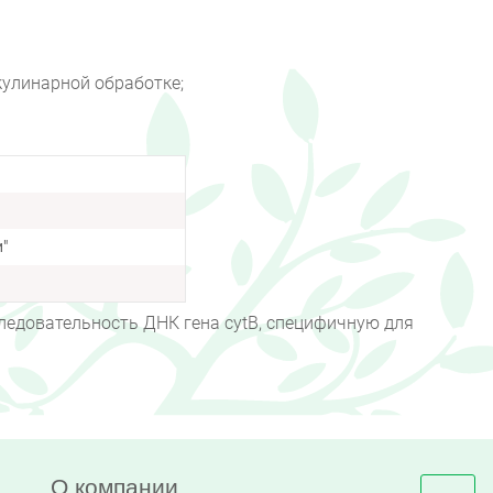
кулинарной обработке;
"
ледовательность ДНК гена cytB, специфичную для
О компании