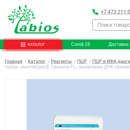
+7 473 211 
Covid-19
Доставка
КАТАЛОГ
Главная
Каталог
Реагенты
ПЦР
ПЦР и ИФА диагн
Набор «АмплиСенс® Свинина-FL» выявление ДНК свиней