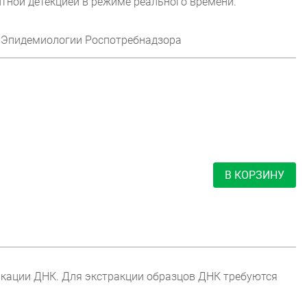
тной детекцией в режиме реального времени.
Эпидемиологии Роспотребнадзора
р
В КОРЗИНУ
фикации ДНК. Для экстракции образцов ДНК требуются