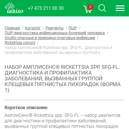
0
+7 473 211 00 30
Главная
Каталог
Реагенты
ПЦР
ПЦР-диагностика инфекционных болезней человека
Особо опасные и природно-очаговые инфекции
Rickettsia conorii
Набор АмплиСенс® Rickettsia spp. SFG-FL. Диагностика и
профилактика заболеваний, вызванных группой к...
НАБОР АМПЛИСЕНС® RICKETTSIA SPP. SFG-FL.
ДИАГНОСТИКА И ПРОФИЛАКТИКА
ЗАБОЛЕВАНИЙ, ВЫЗВАННЫХ ГРУППОЙ
КЛЕЩЕВЫХ ПЯТНИСТЫХ ЛИХОРАДОК (ФОРМА
1)
Короткое описание:
АмплиСенс® Rickettsia spp. SFG-FL – набор реагентов
для диагностики и профилактики заболеваний,
вызванных группой клещевых пятнистых лихорадок