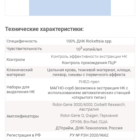
Технические характеристики:
Специфичность
100% ДНК Rickettsia spp.
3
Чувствительность
10
копий/мл
Контроль эффективности экстракции НК
Контроли
Контроль прохождения ПЦР
Клинический
Цельная кровь, тканевой материал, клещи,
материал
ликвор, смывы с первичного аффекта
РИБО-преп
Наборы для
МАГНО-сорб (возможна экстракция НК с
выделения НК
использованием автоматических станций
«открытого типа»)
Rotor-Gene 3000/6000, Corbett Research,
Австралия
Rotor-Gene Q, Qiagen, Германия
Амплификаторы
CFX96, Bio-Rad, США
ДТпрайм, ДНК-Технология, Россия
Регистрация в РФ
РУ № РЗН 2020/9662