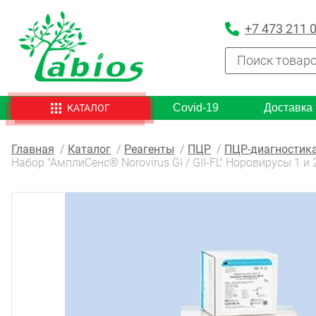
+7 473 211 
Covid-19
Доставка
КАТАЛОГ
Главная
Каталог
Реагенты
ПЦР
ПЦР-диагностика
Набор "АмплиСенс® Norovirus GI / GII-FL" Норовирусы 1 и