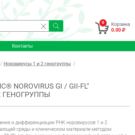
0
Корзина
0.00 ₽
Контакты
Норовирусы 1 и 2 геногруппы
 NOROVIRUS GI / GII-FL"
2 ГЕНОГРУППЫ
ения и дифференциации РНК норовирусов 1 и 2
жающей среды и клиническом материале методом