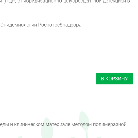
 (ПЦР) с гибридизационно-флуоресцентной детекцией в
Эпидемиологии Роспотребнадзора
В КОРЗИНУ
среды и клиническом материале методом полимеразной