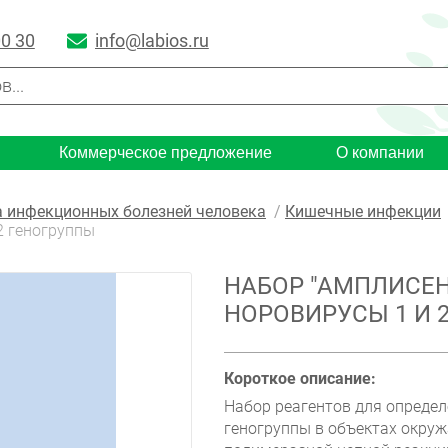
00 30
info@labios.ru
Коммерческое предложение
О компании
 инфекционных болезней человека
Кишечные инфекции
 2 геногруппы
НАБОР "АМПЛИСЕНС®
НОРОВИРУСЫ 1 И 
Короткое описание:
Набор реагентов для определ
геногруппы в объектах окру