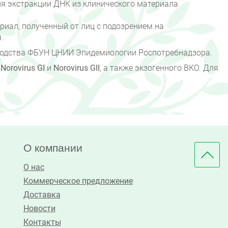
ля экстракции ДНК из клинического материала
иал, полученный от лиц с подозрением на
.
зводства ФБУН ЦНИИ Эпидемиологии Роспотребнадзора.
К
Norovirus GI
и
Norovirus GII
, а также экзогенного ВКО. Для
О компании
О нас
Коммерческое предложение
Доставка
Новости
Контакты