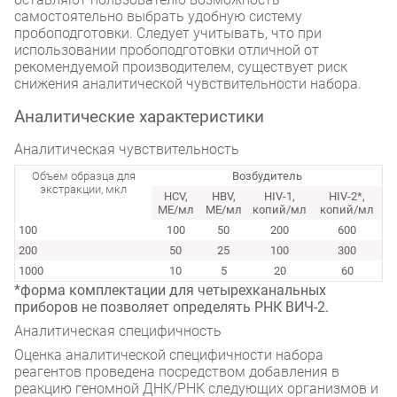
самостоятельно выбрать удобную систему
пробоподготовки. Следует учитывать, что при
использовании пробоподготовки отличной от
рекомендуемой производителем, существует риск
снижения аналитической чувствительности набора.
Аналитические характеристики
Аналитическая чувствительность
Объем образца для
Возбудитель
экстракции, мкл
HCV
,
HBV
,
HIV-1
,
HIV-2
*,
ME/мл
ME/мл
копий/мл
копий/мл
100
100
50
200
600
200
50
25
100
300
1000
10
5
20
60
*форма комплектации для четырехканальных
приборов не позволяет определять РНК ВИЧ-2.
Аналитическая специфичность
Оценка аналитической специфичности набора
реагентов проведена посредством добавления в
реакцию геномной ДНК/РНК следующих организмов и