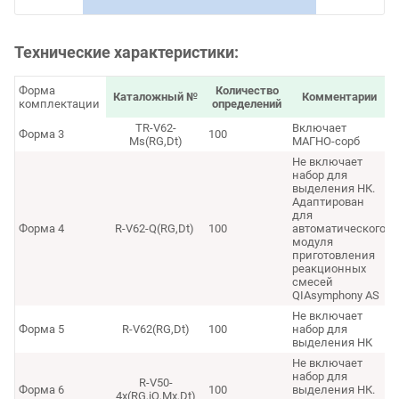
Технические характеристики:
Форма
Количество
Каталожный №
Комментарии
комплектации
определений
TR-V62-
Включает
Форма 3
100
Ms(RG,Dt)
МАГНО-сорб
Не включает
набор для
выделения НК.
Адаптирован
для
Форма 4
R-V62-Q(RG,Dt)
100
автоматического
модуля
приготовления
реакционных
смесей
QIAsymphony AS
Не включает
Форма 5
R-V62(RG,Dt)
100
набор для
выделения НК
Не включает
набор для
R-V50-
Форма 6
100
выделения НК.
4x(RG,iQ,Mx,Dt)