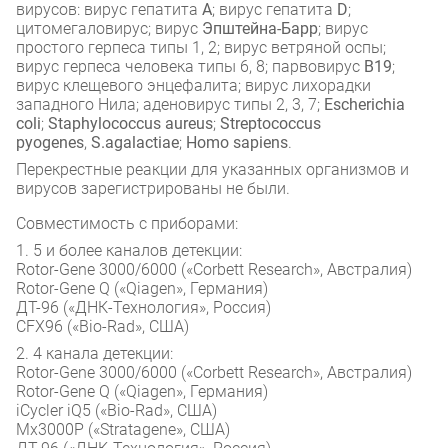
вирусов: вирус гепатита
А
; вирус гепатита
D
;
цитомегаловирус; вирус
Эпштейна-Барр
; вирус
простого герпеса типы 1, 2; вирус ветряной оспы;
вирус герпеса человека типы 6, 8; парвовирус
В19
;
вирус клещевого энцефалита; вирус лихорадки
западного Нила; аденовирус типы 2, 3, 7;
Escherichia
coli
;
Staphylococcus aureus
;
Streptococcus
pyogenes
,
S.agalactiae
;
Homo sapiens
.
Перекрестные реакции для указанных организмов и
вирусов зарегистрированы не были.
Совместимость с приборами:
1. 5 и более каналов детекции:
Rotor-Gene 3000/6000 («Corbett Research», Австралия)
Rotor-Gene Q («Qiagen», Германия)
ДТ-96 («ДНК-Технология», Россия)
CFX96 («Bio-Rad», США)
2. 4 канала детекции:
Rotor-Gene 3000/6000 («Corbett Research», Австралия)
Rotor-Gene Q («Qiagen», Германия)
iCycler iQ5 («Bio-Rad», США)
Mx3000P («Stratagene», США)