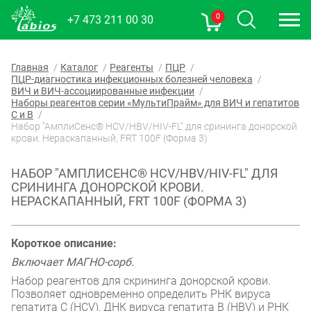
0
+7 473 211 00 30
Главная
Каталог
Реагенты
ПЦР
ПЦР-диагностика инфекционных болезней человека
ВИЧ и ВИЧ-ассоциированные инфекции
Наборы реагентов серии «МультиПрайм» для ВИЧ и гепатитов
С и В
Набор "АмплиСенс® HCV/HBV/HIV-FL" для срининга донорской
крови. Нераскапанный, FRT 100F (Форма 3)
НАБОР "АМПЛИСЕНС® HCV/HBV/HIV-FL" ДЛЯ
СРИНИНГА ДОНОРСКОЙ КРОВИ.
НЕРАСКАПАННЫЙ, FRT 100F (ФОРМА 3)
Короткое описание:
Включает МАГНО-сорб.
Набор реагентов для скрининга донорской крови.
Позволяет одновременно определить РНК вируса
гепатита С (HCV), ДНК вируса гепатита B (HBV) и РНК