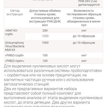
РНК HIV-2 не
детектируется
Метод
Допустимые объёмы
Возможность
экстракции
плазмы крови,
тестирования образцов
используемые для
плазмы крови,
экстракции РНК/ДНК,
объединенных в мини-
мкл
пул
«МАГНО-
200
нет
сорб»
1000
до 10 образцов
QIAsymphony
1000
до 10 образцов
Virus/Bacteria
Midi Kit
«РИБО-сорб»
100
нет
«РИБО-преп»
100
нет
Для выделения нуклеиновых кислот могут
использоваться различные системы пробоподготовки
– сорбентные или на основе преципитации, на
магнитных частицах ручные или с использование
автоматических станций.
Два из предлагаемых вариантов набора
представляют собой полный комплект для
выполнения анализа от этапа выделения нуклеиновых
кислот, до этапа детекции. Два других варианта
оставляют пользователю возможность