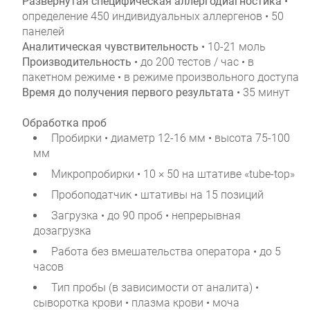
Развернутая специфическая аллергодиагностика
•
определение 450 индивидуальных аллергенов • 50
панелей
Аналитическая чувствительность
• 10-21 моль
Производительность
• до 200 тестов / час • в
пакетном режиме • в режиме произвольного доступа
Время до получения первого результата
• 35 минут
Обработка проб
Пробирки • диаметр 12-16 мм • высота 75-100
мм
Микропробирки • 10 × 50 на штативе «tube-top»
Пробоподатчик • штативы на 15 позиций
Загрузка • до 90 проб • непрерывная
дозагрузка
Работа без вмешательства оператора • до 5
часов
Тип пробы (в зависимости от аналита) •
сыворотка крови • плазма крови • моча