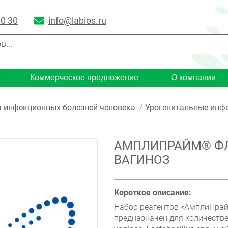
00 30
info@labios.ru
Коммерческое предложение
О компании
 инфекционных болезней человека
Урогенитальные инф
АМПЛИПРАЙМ® Ф
ВАГИНОЗ
Короткое описание:
Набор реагентов «АмплиПр
предназначен для количеств