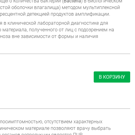
общего количества бактерий (
Bacteria
) в биологическом
истой оболочки влагалища) методом мультиплексной
ресцентной детекцией продуктов амплификации.
я в клинической лабораторной диагностике для
 материала, полученного от лиц с подозрением на
иноза вне зависимости от формы и наличия
В КОРЗИНУ
алосимптомностью, отсутствием характерных
линическом материале позволяют врачу выбрать
органов репродукции является ПЦР.