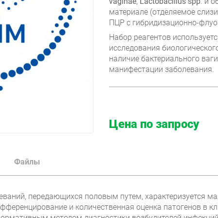
vaginae
,
Lactobacillus spp
. и 
материале (отделяемое слиз
ПЦР с гибридизационно-флуо
Набор реагентов используетс
исследования биологического
наличие бактериального ваг
манифестации заболевания.
Цена по запросу
Файлы
леваний, передающихся половым путем, характеризуется м
ифференцирование и количественная оценка патогенов в к
ормативным методом диагностики возбудителей инфекций 