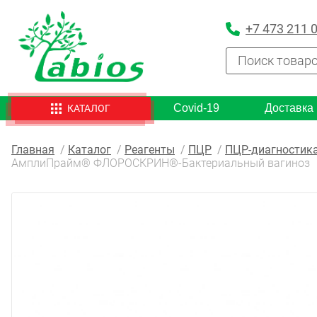
+7 473 211 
Covid-19
Доставка
КАТАЛОГ
Главная
Каталог
Реагенты
ПЦР
ПЦР-диагностика
АмплиПрайм® ФЛОРОСКРИН®-Бактериальный вагиноз