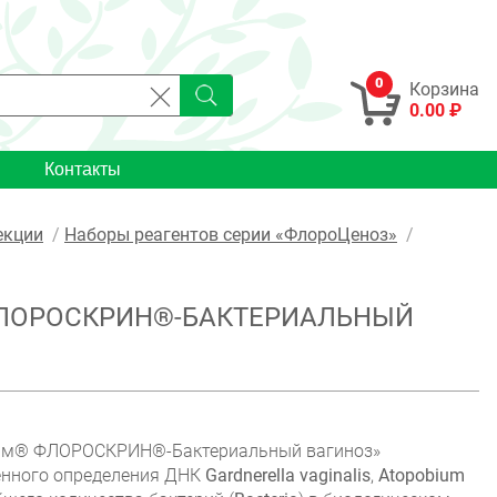
0
Корзина
0.00 ₽
Контакты
екции
Наборы реагентов серии «ФлороЦеноз»
ЛОРОСКРИН®-БАКТЕРИАЛЬНЫЙ
айм® ФЛОРОСКРИН®-Бактериальный вагиноз»
енного определения ДНК
Gardnerella vaginalis
,
Atopobium