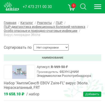
0
+7 473 211 00 30
Главная
Каталог
Реагенты
ПЦР
ПЦР-диагностика инфекционных болезней человека
Особо опасные и природно-очаговые инфекции
Вирус лихорадки Эбола
Сортировать по
НАИМЕНОВАНИЕ
R-V69-50-F
ФБУН ЦНИИ
Производитель:
Эпидемиологии Роспотребнадзора
Набор "АмплиСенс® EBOV Zaire-FL" вирус Эбола.
Нераскапанный, FRT
19 658.10 ₽
набор