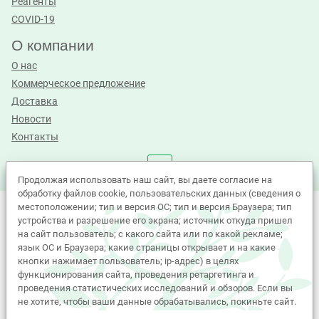
Реагенты
COVID-19
О компании
О нас
Коммерческое предложение
Доставка
Новости
Контакты
Продолжая использовать наш сайт, вы даете согласие на
обработку файлов cookie, пользовательских данных (сведения о
местоположении; тип и версия ОС; тип и версия Браузера; тип
©Лабиос 2010 - 2026. All Rights Reserved.
устройства и разрешение его экрана; источник откуда пришел
на сайт пользователь; с какого сайта или по какой рекламе;
Политика принятия персональных данных
язык ОС и Браузера; какие страницы открывает и на какие
Политика обработки Cookie-файлов
Согласие на обработку персональных данных
кнопки нажимает пользователь; ip-адрес) в целях
функционирования сайта, проведения ретаргетинга и
Вся представленная на сайте информация, касающаяся
проведения статистических исследований и обзоров. Если вы
характеристик, стоимости товаров, носит исключительно
не хотите, чтобы ваши данные обрабатывались, покиньте сайт.
информационный характер и ни при каких условиях не