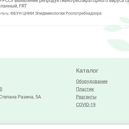
РРСС» выявление репродуктивно-респираторного вируса с
панный, FRT
ФБУН ЦНИИ Эпидемиологии Роспотребнадзора
итель:
Каталог
Оборудование
30
Пластик
 Степана Разина, 5А
Реагенты
COVID-19