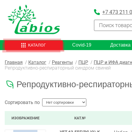
+7 473 211 
Covid-19
Доставка
КАТАЛОГ
Главная
Каталог
Реагенты
ПЦР
ПЦР и ИФА диагн
Репродуктивно-респираторный синдром свиней
Репродуктивно-респираторн
Сортировать по
ИЗОБРАЖЕНИЕ
КАТ.№