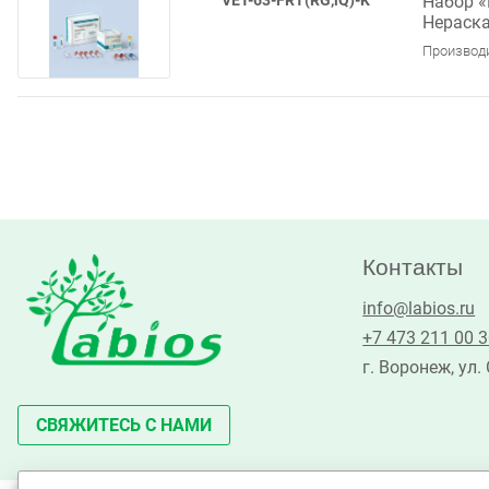
VET-63-FRT(RG,iQ)-K
Набор «
Нераска
Производ
Контакты
info@labios.ru
+7 473 211 00 
г. Воронеж, ул.
СВЯЖИТЕСЬ С НАМИ