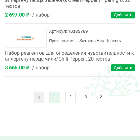
аллергену перца зеленого/Green Pepper (Pipernigru, 20
тестов
2 697.00 ₽
набор
10385769
Siemens Healthineers
Производитель:
Набор реагентов для определения чувствительности к
аллергену перца чили/Chili Pepper , 20 тестов
3 665.00 ₽
набор
1
2
3